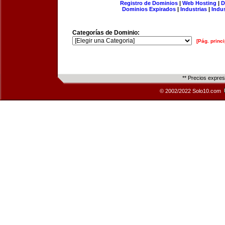
Registro de Dominios
|
Web Hosting
|
D
Dominios Expirados
|
Industrias
|
Indu
Categorías de Dominio:
[Pág. princi
** Precios expre
© 2002/2022 Solo10.com