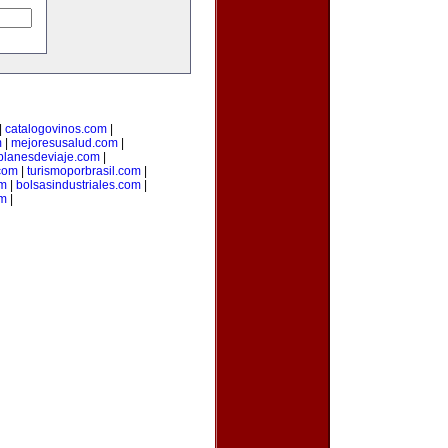
|
catalogovinos.com
|
m
|
mejoresusalud.com
|
planesdeviaje.com
|
.com
|
turismoporbrasil.com
|
om
|
bolsasindustriales.com
|
om
|