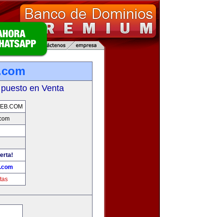
.com
 puesto en Venta
EB.COM
com
erta!
.com
tas