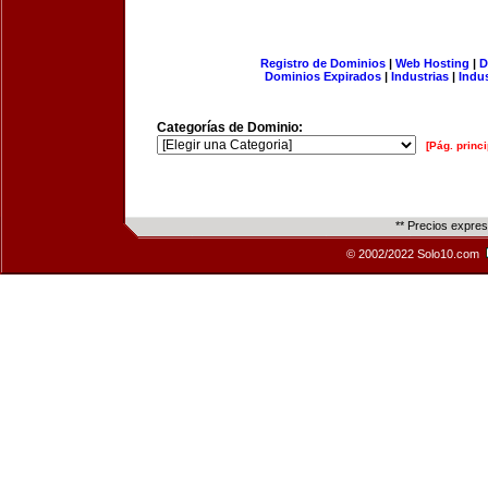
Registro de Dominios
|
Web Hosting
|
D
Dominios Expirados
|
Industrias
|
Indu
Categorías de Dominio:
[Pág. princi
** Precios expre
© 2002/2022 Solo10.com