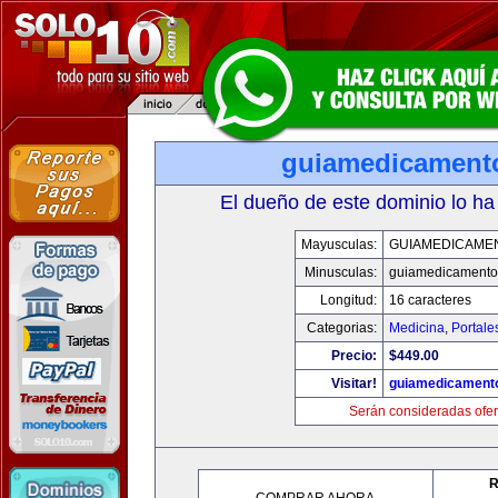
guiamedicament
El dueño de este dominio lo ha
Mayusculas:
GUIAMEDICAME
Minusculas:
guiamedicamento
Longitud:
16 caracteres
Categorias:
Medicina
,
Portale
Precio:
$449.00
Visitar!
guiamedicament
Serán consideradas ofer
R