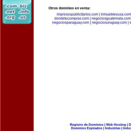
Otros dominios en venta:
impresospublicitarios.com
|
inmueblesusa.com
dondetucompras.com
|
negociosguatemala.com
negociosparaguay.com
|
negociosuruguay.com
|
Registro de Dominios
|
Web Hosting
|
D
Dominios Expirados
|
Industrias
|
Indu