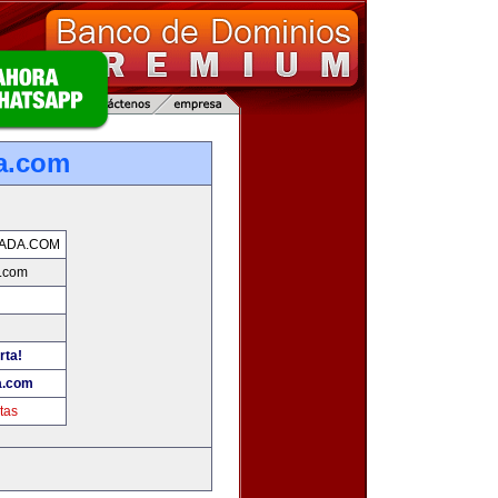
a.com
ADA.COM
.com
rta!
a.com
tas