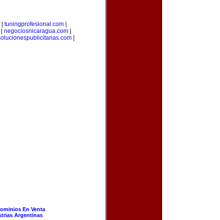
|
tuningprofesional.com
|
|
negociosnicaragua.com
|
solucionespublicitarias.com
|
ominios En Venta
strias Argentinas